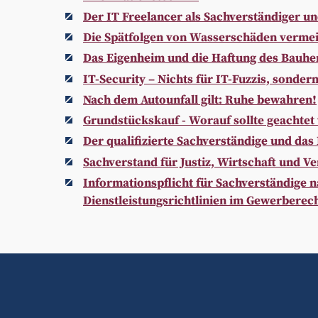
Der IT Freelancer als Sachverständiger u
Die Spätfolgen von Wasserschäden verme
Das Eigenheim und die Haftung des Bauhe
IT-Security – Nichts für IT-Fuzzis, sonder
Nach dem Autounfall gilt: Ruhe bewahren!
Grundstückskauf - Worauf sollte geachtet
Der qualifizierte Sachverständige und das
Sachverstand für Justiz, Wirtschaft und V
Informationspflicht für Sachverständige 
Dienstleistungsrichtlinien im Gewerberec