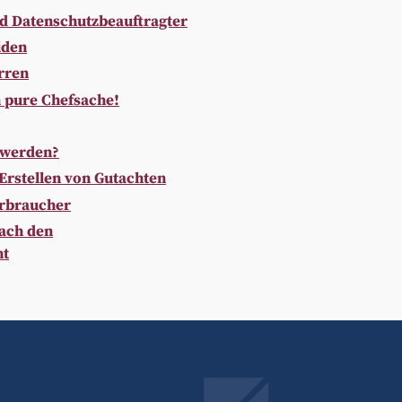
nd Datenschutzbeauftragter
iden
rren
n pure Chefsache!
 werden?
 Erstellen von Gutachten
erbraucher
nach den
ht