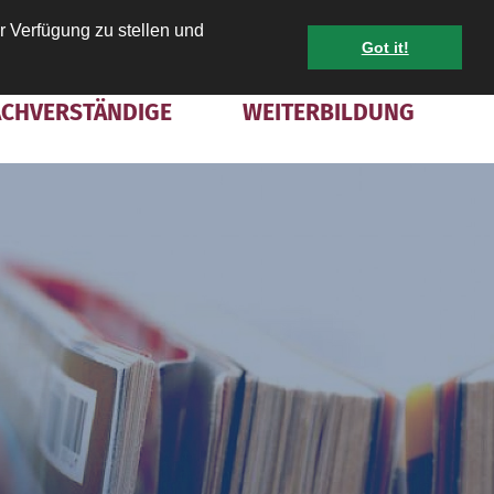
r Verfügung zu stellen und
Got it!
KONTAKT
MITGLIED WERDEN
INTRANET
ACHVERSTÄNDIGE
WEITERBILDUNG