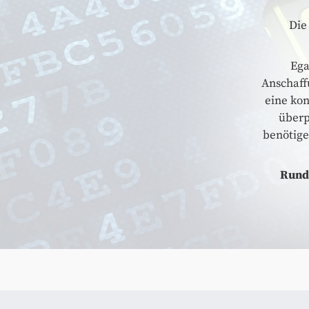
Di
Ega
Anschaff
eine kon
überp
benötige
Rund 