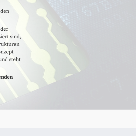
 den
 der
ert sind,
trukturen
onzept
und steht
genden