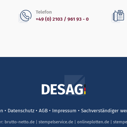
Telefon
+49 (0) 2103 / 961 93 - 0
en
Datenschutz
AGB
Impressum
Sachverständiger we
er:
brutto-netto.de
|
stempelservice.de
|
onlineplotten.de
|
stempe