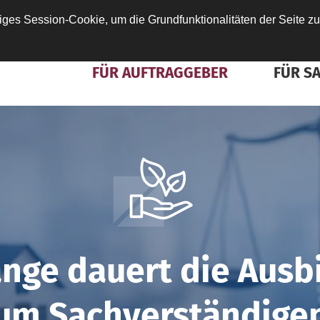
ges Session-Cookie, um die Grundfunktionalitäten der Seite zu
ÜBER DIE DESAG
INFOPORTAL
FÜR AUFTRAGGEBER
FÜR S
ange dauert die Ausb
um Sachverständige