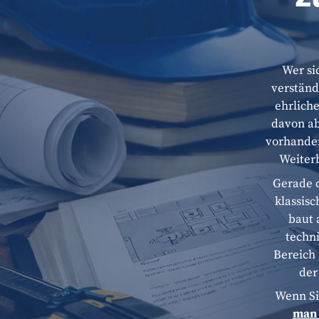
Wer si
verständ
ehrliche
davon ab
vorhanden
Weiterb
Gerade d
klassisc
baut 
techn
Bereich 
der
Wenn Si
man 