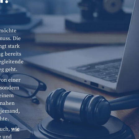
 möchte
muss. Die
ngt stark
g bereits
egleitende
eg geht.
von einer
, sondern
 einem
snahen
s jemand,
hte.
auch,
wie
e und