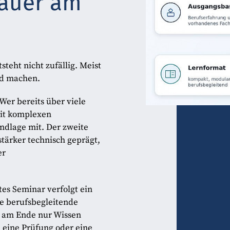
Dauer am
teht nicht zufällig. Meist
ed machen.
 Wer bereits über viele
mit komplexen
undlage mit. Der zweite
stärker technisch geprägt,
er
tes Seminar verfolgt ein
ne berufsbegleitende
ob am Ende nur Wissen
 eine Prüfung oder eine