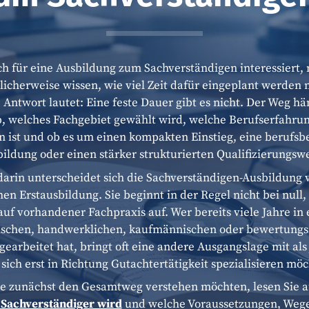
ch für eine Ausbildung zum Sachverständigen interessiert,
licherweise wissen, wie viel Zeit dafür eingeplant werden 
 Antwort lautet: Eine feste Dauer gibt es nicht. Der Weg hä
, welches Fachgebiet gewählt wird, welche Berufserfahrun
 ist und ob es um einen kompakten Einstieg, eine berufsb
ildung oder einen stärker strukturierten Qualifizierungsw
arin unterscheidet sich die Sachverständigen-Ausbildung 
hen Erstausbildung. Sie beginnt in der Regel nicht bei null
auf vorhandener Fachpraxis auf. Wer bereits viele Jahre in
ischen, handwerklichen, kaufmännischen oder bewertung
gearbeitet hat, bringt oft eine andere Ausgangslage mit al
 sich erst in Richtung Gutachtertätigkeit spezialisieren möc
e zunächst den Gesamtweg verstehen möchten, lesen Sie 
Sachverständiger wird
und welche Voraussetzungen, Weg