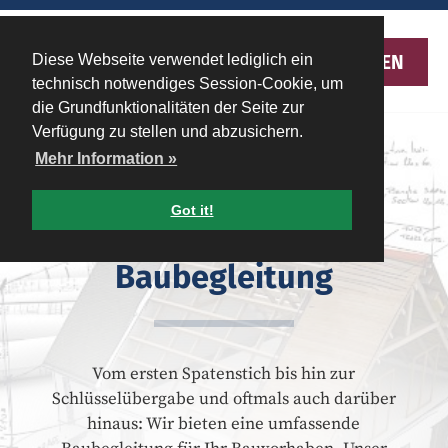
MENU
Diese Webseite verwendet lediglich ein
technisch notwendiges Session-Cookie, um
die Grundfunktionalitäten der Seite zur
Verfügung zu stellen und abzusichern.
Mehr Information »
DESAG
Got it!
qualitätssichernde
Baubegleitung
Vom ersten Spatenstich bis hin zur
Schlüsselübergabe und oftmals auch darüber
hinaus: Wir bieten eine umfassende