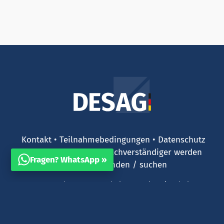
Kontakt
Teilnahmebedingungen
Datenschutz
AGB
Impressum
Sachverständiger werden
Fragen? WhatsApp »
Gutachter finden / suchen
Partner:
brutto-netto.de
|
stempelservice.de
|
onlineplotten.de
|
stempel.shop