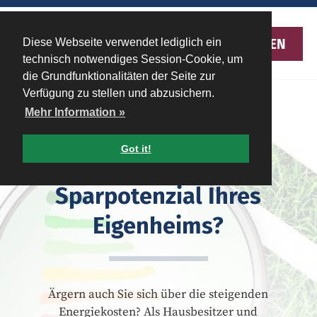
MENU
Diese Webseite verwendet lediglich ein
technisch notwendiges Session-Cookie, um
die Grundfunktionalitäten der Seite zur
Verfügung zu stellen und abzusichern.
Mehr Information »
Energieberatung -
Got it!
Kennen Sie das
Sparpotenzial Ihres
Eigenheims?
Ärgern auch Sie sich über die steigenden
Energiekosten? Als Hausbesitzer und