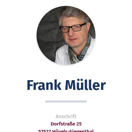
Frank Müller
Anschrift
Dorfstraße 25
57537 Hövels-Siegenthal