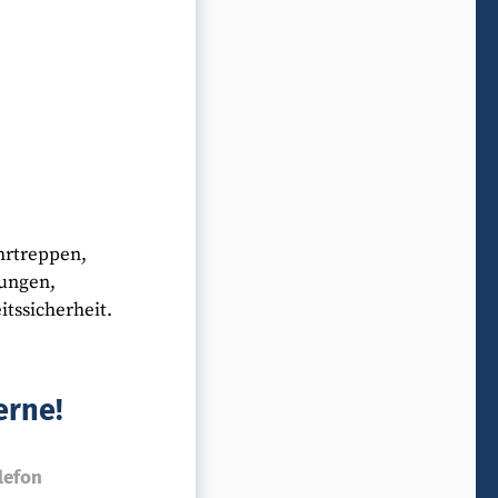
hrtreppen,
sungen,
tssicherheit.
erne!
lefon