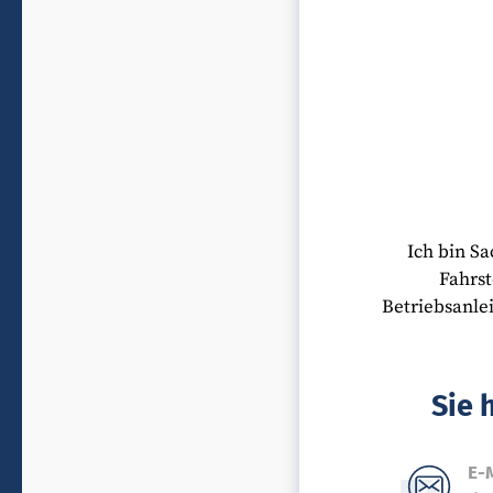
Ich bin S
Fahrst
Betriebsanle
Sie 
E-